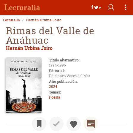
Lecturalia
Hernán Urbina Joiro
Rimas del Valle de
Anáhuac
Hernán Urbina Joiro
Título alternativo:
1994-1996
Editorial:
Ediciones Voces del Mar
Año publicación:
2024
Temas:
Poesía