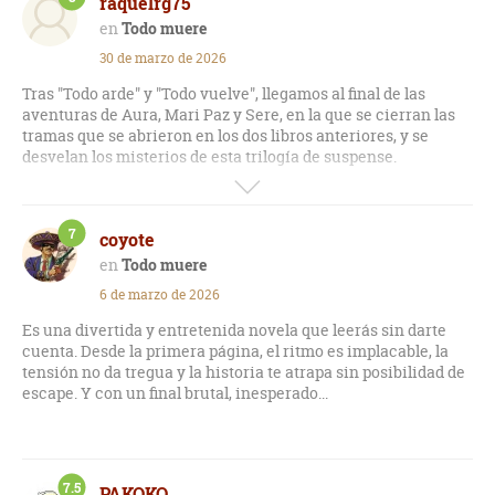
raquelrg75
Todo muere
30 de marzo de 2026
Tras "Todo arde" y "Todo vuelve", llegamos al final de las
aventuras de Aura, Mari Paz y Sere, en la que se cierran las
tramas que se abrieron en los dos libros anteriores, y se
desvelan los misterios de esta trilogía de suspense.
Quizás por haberme familiarizado con los personajes, me ha
gustado más que las anteriores. Con un buen ritmo, y algunas
7
coyote
tramas algo surrealistas, llegamos a un final inesperado que
me ha dejado con varias preguntas en el aire que, o bien
Todo muere
quedan sin contestar, o yo no he sabido ver.
6 de marzo de 2026
Es una divertida y entretenida novela que leerás sin darte
cuenta. Desde la primera página, el ritmo es implacable, la
tensión no da tregua y la historia te atrapa sin posibilidad de
escape. Y con un final brutal, inesperado...
7.5
PAKOKO