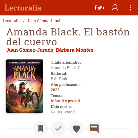
Lecturalia
Juan Gómez-Jurado
Amanda Black. El bastón
del cuervo
Juan Gómez-Jurado
,
Bárbara Montes
Título alternativo:
Amanda Black 7
Editorial:
B de Blok
Año publicación:
2023
Temas:
Infantil y juvenil
Nota media:
6 / 10 (1 votos)