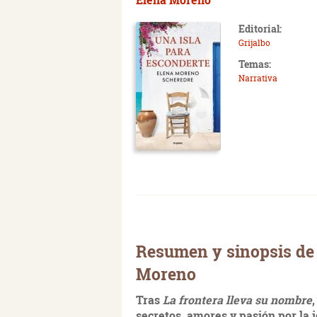
Editorial:
Grijalbo
Temas:
Narrativa
Resumen y sinopsis de 
Moreno
Tras
La frontera lleva su nombre
secretos, amores y pasión por la j