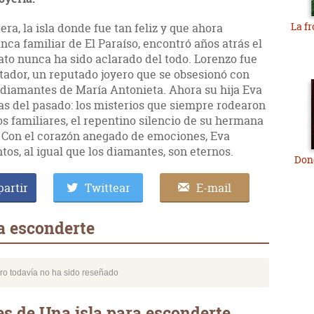
La fr
a, la isla donde fue tan feliz y que ahora
finca familiar de El Paraíso, encontró años atrás el
ato nunca ha sido aclarado del todo. Lorenzo fue
ador, un reputado joyero que se obsesionó con
e diamantes de María Antonieta. Ahora su hija Eva
as del pasado: los misterios que siempre rodearon
tos familiares, el repentino silencio de su hermana
r. Con el corazón anegado de emociones, Eva
os, al igual que los diamantes, son eternos.
Don
artir
Twittear
E-mail
a esconderte
bro todavía no ha sido reseñado
s de Una isla para esconderte