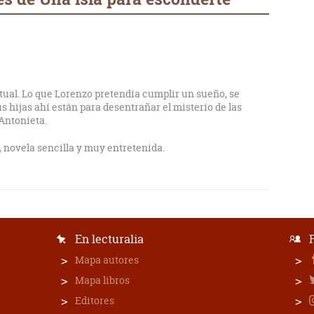
ctual. Lo que Lorenzo pretendía cumplir un sueño, se
us hijas ahí están para desentrañar el misterio de las
Antonieta.
novela sencilla y muy entretenida.
En lecturalia
Mapa autores
Mapa libros
Editores