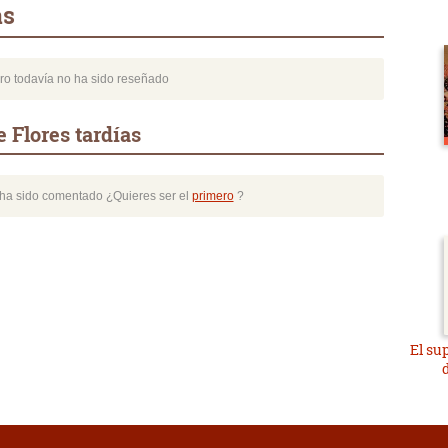
as
bro todavía no ha sido reseñado
 Flores tardías
o ha sido comentado ¿Quieres ser el
primero
?
El su