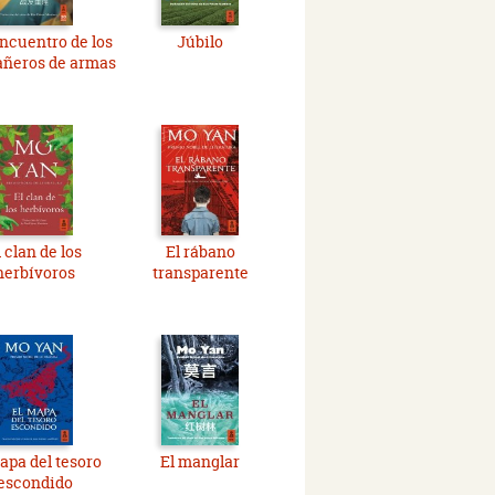
encuentro de los
Júbilo
ñeros de armas
l clan de los
El rábano
herbívoros
transparente
apa del tesoro
El manglar
escondido