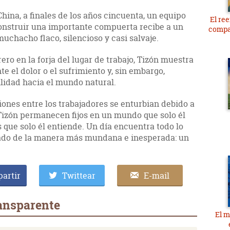
China, a finales de los años cincuenta, un equipo
El re
construir una importante compuerta recibe a un
compa
muchacho flaco, silencioso y casi salvaje.
o en la forja del lugar de trabajo, Tizón muestra
 el dolor o el sufrimiento y, sin embargo,
ilidad hacia el mundo natural.
iones entre los trabajadores se enturbian debido a
e Tizón permanecen fijos en un mundo que solo él
 que solo él entiende. Un día encuentra todo lo
ado de la manera más mundana e inesperada: un
artir
Twittear
E-mail
ransparente
El m