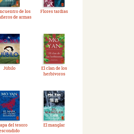
encuentro de los
Flores tardías
ñeros de armas
Júbilo
El clan de los
herbívoros
apa del tesoro
El manglar
escondido