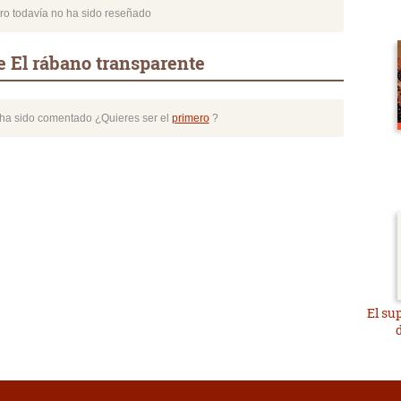
bro todavía no ha sido reseñado
e El rábano transparente
o ha sido comentado ¿Quieres ser el
primero
?
El su