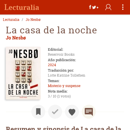
Lecturalia
Jo Nesbø
La casa de la noche
Jo Nesbø
Editorial:
Reservoir Books
Año publicación:
2024
Traducción por:
Lotte Katrine Tollefsen
Temas:
Misterio y suspense
Nota media:
3 / 10 (1 votos)
Resumen y sinopsis de La casa de la