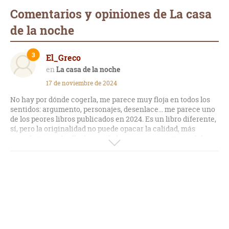
Comentarios y opiniones de La casa
de la noche
3
El_Greco
La casa de la noche
17 de noviembre de 2024
No hay por dónde cogerla, me parece muy floja en todos los
sentidos: argumento, personajes, desenlace... me parece uno
de los peores libros publicados en 2024. Es un libro diferente,
sí, pero la originalidad no puede opacar la calidad, más
cuando tiene el sello de uno de los mejores escritores del
siglo.
Si ha sido tu primer libro de Nesbo, no le pongas la cruz, la
serie Harry Hole es un regalo a la literatura negra.