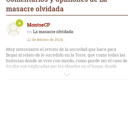
masacre olvidada
6
MontseCP
La masacre olvidada
22 de febrero de 2024
Muy interesante el retrato de la sociedad que hace para
llegar al relato de lo sucedido en la Torre, que como todas las
historias donde se vive con miedo, como puede ser el caso de
Sicilia son explicadas por los abuelos en el hogar, donde
nadie extraño puede oírlo. Mas lamentable es el caso de
Pantelaria, donde no tienen registro de los muertos solo les
queda la memoria de las familias.
Es el primer libro que leo de Camilleri y es interesante la
forma que tiene de narrar todo y que me esperaba un poco
más.