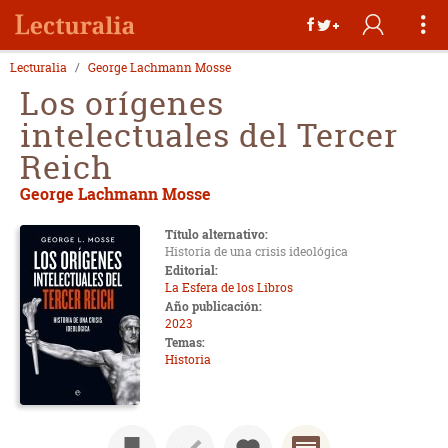
Lecturalia
George Lachmann Mosse
Los orígenes
intelectuales del Tercer
Reich
George Lachmann Mosse
Título alternativo:
Historia de una crisis ideológica
Editorial:
La Esfera de los Libros
Año publicación:
2023
Temas:
Historia