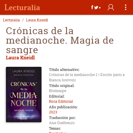
Lecturalia
Laura Kneidl
Crónicas de la
medianoche. Magia de
sangre
Laura Kneidl
Título alternativo:
Crónicas de la medianoche 2 | Escrito junto a
Bianca Iosivoni
Título original:
Blutmagie
Editorial:
Roca Editorial
Año publicación:
2023
Traducción por:
Ana Guelbenzu
Temas: