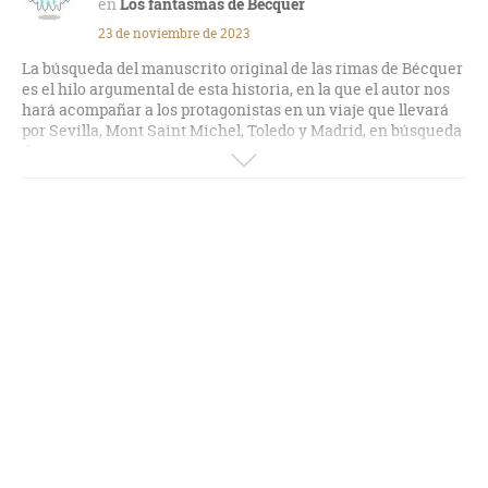
Los fantasmas de Bécquer
23 de noviembre de 2023
La búsqueda del manuscrito original de las rimas de Bécquer
es el hilo argumental de esta historia, en la que el autor nos
hará acompañar a los protagonistas en un viaje que llevará
por Sevilla, Mont Saint Michel, Toledo y Madrid, en búsqueda
de ese manuscrito.
El desarrollo y diálogos muy buenos, manteniendo al lector
pegado al texto.
Le resta algo de brillantez la gran cantidad de situaciones
inverosímiles que se dan a lo largo del relato, pero en la
ficción ya se sabe que todo es posible.
Hay que añadir que el autor también nos muestra dos facetas
de la vida de Gustavo Adolfo Bécquer, contrarias una de la
otra, y que dan otro plus a esta obra.