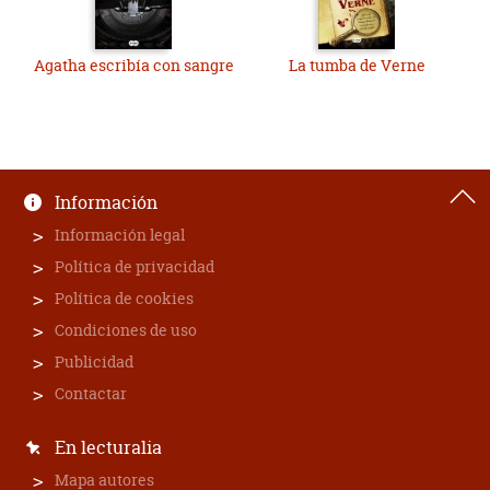
Agatha escribía con sangre
La tumba de Verne
Información
Información legal
Política de privacidad
Política de cookies
Condiciones de uso
Publicidad
Contactar
En lecturalia
Mapa autores