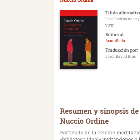
Título alternativ
Los clásicos nos a
vivir
Editorial:
Acantilado
Traducción por:
Jordi Bayod Brau
Resumen y sinopsis de 
Nuccio Ordine
Partiendo de la célebre meditaci
«biblioteca ideal» invitándonos a