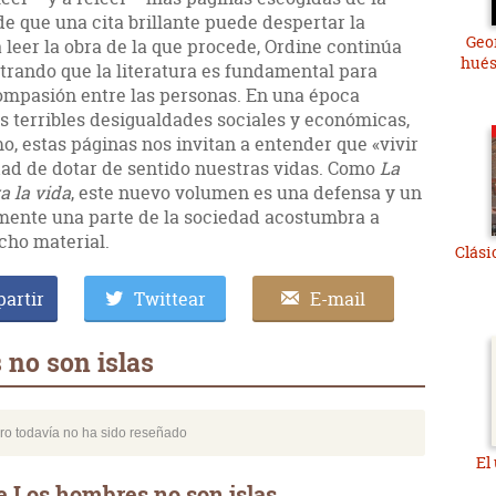
de que una cita brillante puede despertar la
Geor
a leer la obra de la que procede, Ordine continúa
hués
trando que la literatura es fundamental para
ompasión entre las personas. En una época
s terribles desigualdades sociales y económicas,
mo, estas páginas nos invitan a entender que «vivir
ad de dotar de sentido nuestras vidas. Como
La
a la vida
, este nuevo volumen es una defensa y un
mente una parte de la sociedad acostumbra a
cho material.
Clási
artir
Twittear
E-mail
no son islas
bro todavía no ha sido reseñado
El
e Los hombres no son islas