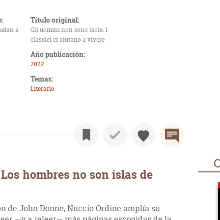
o:
Título original:
yudan a
Gli uomini non sono isole. I
classici ci aiutano a vivere
Año publicación:
2022
Temas:
Literario
O
Los hombres no son islas de
ón de John Donne, Nuccio Ordine amplía su
 leer —y a releer— más páginas escogidas de la