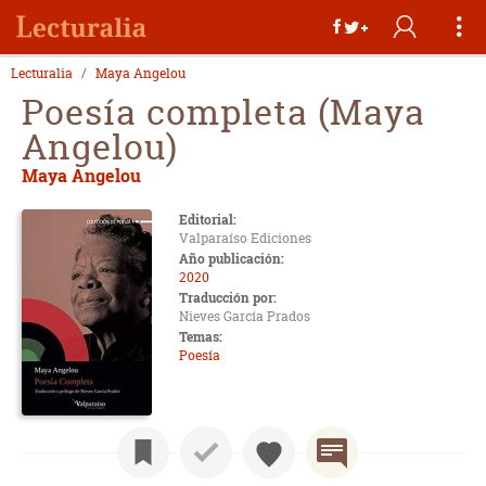
Lecturalia
Maya Angelou
Poesía completa (Maya
Angelou)
Maya Angelou
Editorial:
Valparaíso Ediciones
Año publicación:
2020
Traducción por:
Nieves García Prados
Temas:
Poesía