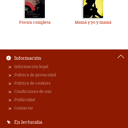
definidos, cuando no directamente confusos y difíciles de
descifrar.
La historia que nos narra Yo sé porque canta el pájaro
Poesía completa
Mamá y yo y mamá
enjaulado consiste en los años de infancia y parte de la
juventud de la propia autora. Y es que Maya y su hermano
Baily son enviados por sus padres a vivir en Stamps, un
pequeño pueblo de Arkansas. En la América represora de los
años 40, la jerarquía está muy bien definida y los negros
ocupaban uno de los escalafones más bajos. Es una América
racista y brutal y esto se nota mucho más en las poblaciones
Información
rurales que en las grandes ciudades. Así que Maya nos va
Información legal
desvelando cómo era vivir en esa época y ese lugar con su
abuela, muy devota, y su tío Willy, un hombre con una grave
Política de privacidad
discapacidad. Pero los recuerdos de Maya acaban
Política de cookies
resultándote engañosos. Para empezar no te acabas
creyendo el festival de emociones que, según ella, se
Condiciones de uso
despliega en algunos momentos de su infancia. Creo que ese
Publicidad
tipo de memorias tiene una capa de “barniz de la emoción
adulta”, es decir, las emociones que según la escritora siente
Contactar
en determinados momentos son fruto de una reflexión
mucho años después. Y también hay contradicciones en
En lecturalia
algunos recuerdos, lo que me hace pensar que no todos son