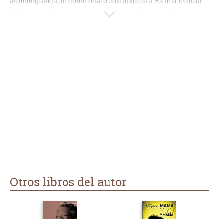
autobiográfica, ni como relato costumbrista. Es una lectura
lenta y pesada que cuesta acabar, asimilar y aceptar.
Maya Angelou, autora de esta pesadez insufrible, es una
activista bastante conocida en Estados Unidos. También es
una poeta bastante reconocida, aunque esta faceta es menos
explotada que la del activismo racial. Está más que claro que
Angelou tiene una gran maestría con la pluma, siendo una de
las mejores escritoras que he leído nunca con un estilo
complejo y elegante, que cuenta con una prosa sencilla y
muy bien desarrollada, un lenguaje de gran belleza lírica e
increíblemente bien escogido y unas descripciones muy
poéticas, visuales y coloridas que te permiten meterte de
lleno en el texto que estás leyendo. Y sin embargo, el
principal punto débil, además de la historia, está en los
personajes. En principio, al ser un libro “autobiográfico” la
protagonista es la propia autora. Sin embargo, me he dado
cuenta de que es un personaje construido de manera
superficial. Realmente, y pese a ser la propia Maya, no logras
conocer demasiado de ella y existe una enorme distancia
Otros libros del autor
entre ella y el lector, algo que te desanima y evita que
empatices. El resto de los personajes tampoco están mejor
hechos que ella misma. Y salvo alguna característica
tangencial de los mismos, te acaban resultando vacíos y poco