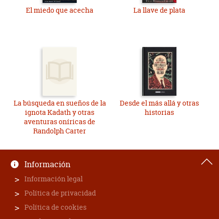
El miedo que acecha
La llave de plata
La búsqueda en sueños de la
Desde el más allá y otras
ignota Kadath y otras
historias
aventuras oníricas de
Randolph Carter
Información
Información legal
Política de privacidad
Política de cookies