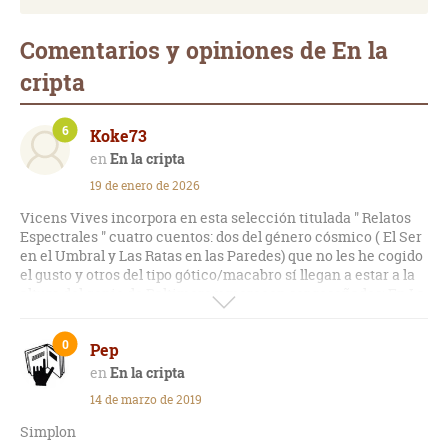
Comentarios y opiniones de En la
cripta
6
Koke73
En la cripta
19 de enero de 2026
Vicens Vives incorpora en esta selección titulada " Relatos
Espectrales " cuatro cuentos: dos del género cósmico ( El Ser
en el Umbral y Las Ratas en las Paredes) que no les he cogido
el gusto y otros del tipo gótico/macabro sí llegan a estar a la
altura del genio de Baltimore y merecen ser reseñados: En La
Cripta y Los Gatos de Ulthar.
0
Pep
En la cripta
14 de marzo de 2019
Simplon