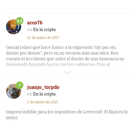
8.5
arco76
En la cripta
12 de mayo de 2017
Genial relato que hace honor a la expresión "ojo por ojo,
diente por diente", pero en su versión más macabra. Nos
cuenta el accidente que sufre el dueño de una funeraria no
demasiado honrado hacia ciertos cadáveres. Éste al
quedarse encerrado en una cripta posibilita que se cree toda
una atmósfera opresiva realmente intrigante. Es leerlo y
esperar que uno no se quede encerrado en ningún sitio
7
juanjo_torpdo
oscuro.
En la cripta
2 de enero de 2015
Imprescindible para los seguidores de Lovecraft. El final es lo
mejor.