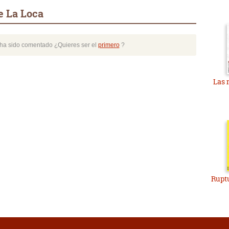
e La Loca
o ha sido comentado ¿Quieres ser el
primero
?
Las 
Ruptu