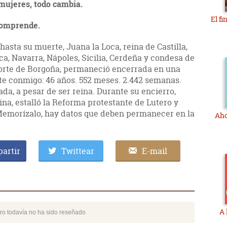
 mujeres, todo cambia.
El fi
 comprende.
hasta su muerte, Juana la Loca, reina de Castilla,
ca, Navarra, Nápoles, Sicilia, Cerdeña y condesa de
sorte de Borgoña, permaneció encerrada en una
ite conmigo: 46 años. 552 meses. 2.442 semanas.
ada, a pesar de ser reina. Durante su encierro,
ina, estalló la Reforma protestante de Lutero y
Memorízalo, hay datos que deben permanecer en la
Aho
artir
Twittear
E-mail
A 
bro todavía no ha sido reseñado