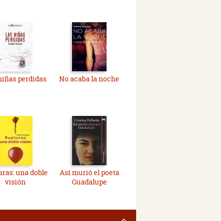
niñas perdidas
No acaba la noche
ras: una doble
Así murió el poeta
visión
Guadalupe