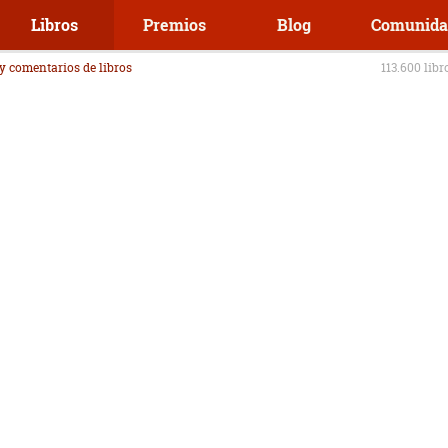
Libros
Premios
Blog
Comunida
 y comentarios de libros
113.600 libr