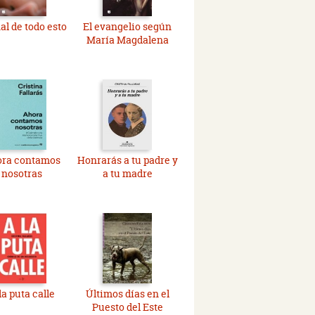
nal de todo esto
El evangelio según
María Magdalena
ra contamos
Honrarás a tu padre y
nosotras
a tu madre
la puta calle
Últimos días en el
Puesto del Este