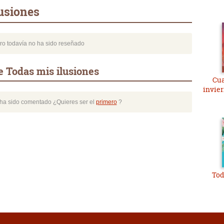
usiones
bro todavía no ha sido reseñado
e Todas mis ilusiones
Cua
invier
o ha sido comentado ¿Quieres ser el
primero
?
Tod