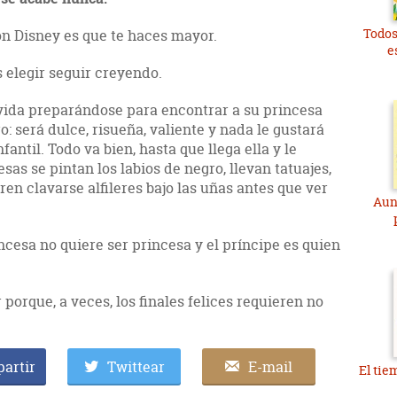
Todos
n Disney es que te haces mayor.
e
s elegir seguir creyendo.
 vida preparándose para encontrar a su princesa
o: será dulce, risueña, valiente y nada le gustará
antil. Todo va bien, hasta que llega ella y le
sas se pintan los labios de negro, llevan tatuajes,
ren clavarse alfileres bajo las uñas antes que ver
Aun
ncesa no quiere ser princesa y el príncipe es quien
 porque, a veces, los finales felices requieren no
artir
Twittear
E-mail
El tie