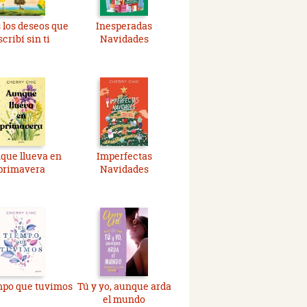
 los deseos que
Inesperadas
scribí sin ti
Navidades
que llueva en
Imperfectas
primavera
Navidades
mpo que tuvimos
Tú y yo, aunque arda
el mundo