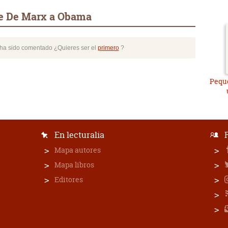
de De Marx a Obama
o ha sido comentado ¿Quieres ser el
primero
?
Peque
En lecturalia
Mapa autores
Mapa libros
Editores