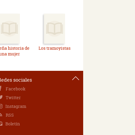
ña historia de
Los tramoyistas
una mujer
Redes sociales
Facebook
Twitter
Instagram
RSS
Boletín