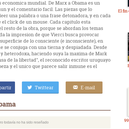
sis economica mundial. De Marx a Obama es un
un y el comentario facil. Las piezas que lo
El fin
er una palabra o una frase detonadora, y en cada
 el click de un mouse. Cada capitulo esta
l resto de la obra, porque se abordan los temas
da la impresion de que Vierci busca provocar
 su­perficie de lo consciente (e inconsciente), en
ue se conjuga con una tierna y despiadada. Desde
 y heterodoxa, haciendo suya la maxima de Mark
nsa de la libertad", el reconocido escritor uruguayo
beza y el unico que parece salir inmune es el
artir
Twittear
E-mail
Obama
99
bro todavía no ha sido reseñado