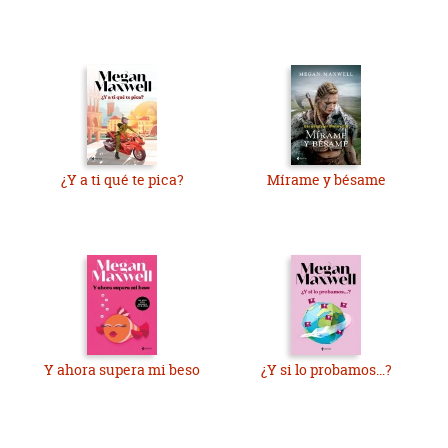
¿Y a ti qué te pica?
Mírame y bésame
Y ahora supera mi beso
¿Y si lo probamos...?