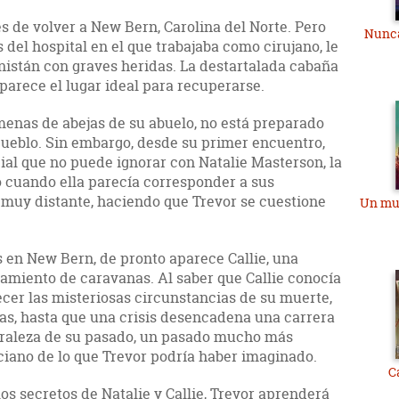
s de volver a New Bern, Carolina del Norte. Pero
Nunca
s del hospital en el que trabajaba como cirujano, le
nistán con graves heridas. La destartalada cabaña
parece el lugar ideal para recuperarse.
menas de abejas de su abuelo, no está preparado
ueblo. Sin embargo, desde su primer encuentro,
ial que no puede ignorar con Natalie Masterson, la
o cuando ella parecía corresponder a sus
muy distante, haciendo que Trevor se cuestione
Un mu
 en New Bern, de pronto aparece Callie, una
amiento de caravanas. Al saber que Callie conocía
ecer las misteriosas circunstancias de su muerte,
tas, hasta que una crisis desencadena una carrera
uraleza de su pasado, un pasado mucho más
ciano de lo que Trevor podría haber imaginado.
C
s secretos de Natalie y Callie, Trevor aprenderá