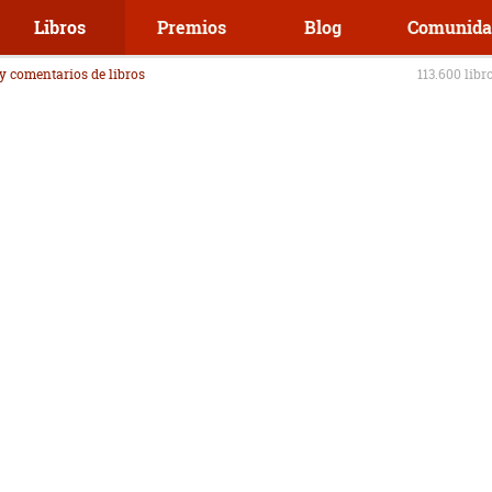
Libros
Premios
Blog
Comunida
 y comentarios de libros
113.600 libr