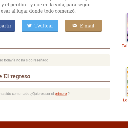
 y el perdón… y que en la vida, para seguir
esar al lugar donde todo comenzó.
artir
Twittear
E-mail
Ta
bro todavía no ha sido reseñado
 El regreso
o ha sido comentado ¿Quieres ser el
primero
?
Lo