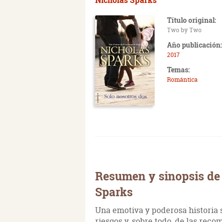
Título original:
Two by Two
Año publicación:
2017
Temas:
Romántica
Resumen y sinopsis de 
Sparks
Una emotiva y poderosa historia s
riesgos y, sobre todo, de las rec