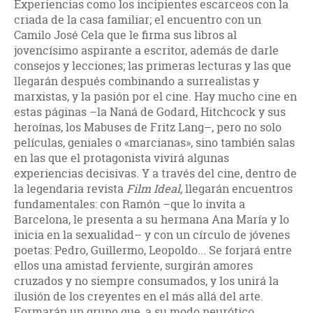
Experiencias como los incipientes escarceos con la
criada de la casa familiar; el encuentro con un
Camilo José Cela que le firma sus libros al
jovencísimo aspirante a escritor, además de darle
consejos y lecciones; las primeras lecturas y las que
llegarán después combinando a surrealistas y
marxistas, y la pasión por el cine. Hay mucho cine en
estas páginas –la Naná de Godard, Hitchcock y sus
heroínas, los Mabuses de Fritz Lang–, pero no solo
películas, geniales o «marcianas», sino también salas
en las que el protagonista vivirá algunas
experiencias decisivas. Y a través del cine, dentro de
la legendaria revista
Film Ideal,
llegarán encuentros
fundamentales: con Ramón –que lo invita a
Barcelona, le presenta a su hermana Ana María y lo
inicia en la sexualidad– y con un círculo de jóvenes
poetas: Pedro, Guillermo, Leopoldo... Se forjará entre
ellos una amistad ferviente, surgirán amores
cruzados y no siempre consumados, y los unirá la
ilusión de los creyentes en el más allá del arte.
Formarán un grupo que, a su modo neurótico,