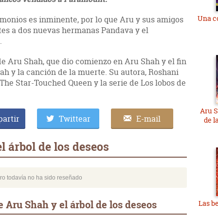
Una c
emonios es inminente, por lo que Aru y sus amigos
tes a dos nuevas hermanas Pandava y el
.
 de Aru Shah, que dio comienzo en Aru Shah y el fin
ah y la canción de la muerte. Su autora, Roshani
 The Star-Touched Queen y la serie de Los lobos de
Aru S
artir
Twittear
E-mail
de l
l árbol de los deseos
bro todavía no ha sido reseñado
 Aru Shah y el árbol de los deseos
Las b