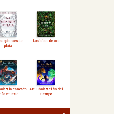
 serpientes de
Los lobos de oro
plata
ah y la canción
Aru Shah y el fin del
e la muerte
tiempo