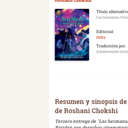
Título alternativ
Las hermanas Pan
Editorial:
Hidra
Traducción por:
Scheherezade Surià
Resumen y sinopsis de 
de Roshani Chokshi
Tercera entrega de "Las hermanas
Riordan con derechos cinematogr