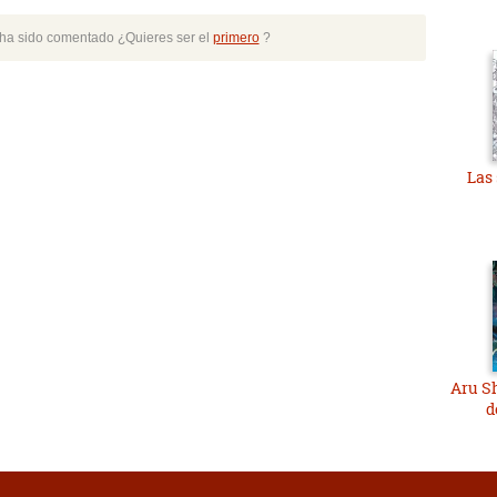
o ha sido comentado ¿Quieres ser el
primero
?
Las
Aru Sh
d