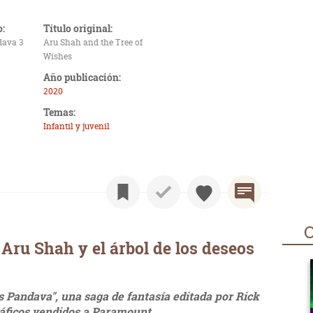
o:
Título original:
dava 3
Aru Shah and the Tree of
Wishes
Año publicación:
2020
Temas:
Infantil y juvenil
O
Aru Shah y el árbol de los deseos
 Pandava", una saga de fantasía editada por Rick
áficos vendidos a Paramount.