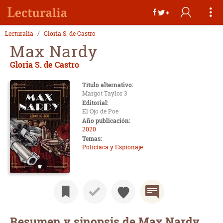
Lecturalia
Gloria S. de Castro
Max Nardy
Gloria S. de Castro
Título alternativo:
Margot Taylor 3
Editorial:
El Ojo de Poe
Año publicación:
2020
Temas:
Policíaca y Espionaje
Resumen y sinopsis de Max Nardy