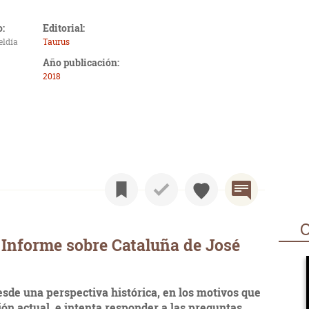
o:
Editorial:
eldía
Taurus
Año publicación:
2018
O
Informe sobre Cataluña de José
esde una perspectiva histórica, en los motivos que
ión actual, e intenta responder a las preguntas