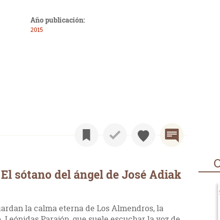
Año publicación:
2015
O
El sótano del ángel de José Adiak
ardan la calma eterna de Los Almendros, la
o. Leónidas Parajón, que suele escuchar la voz de