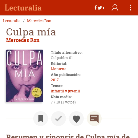
Lecturalia
Mercedes Ron
Culpa mía
Mercedes Ron
Título alternativo:
Culpables 01
Editorial:
Montena
Año publicación:
2017
Temas:
Infantil y juvenil
Nota media:
7 / 10 (3 votos)
Resumen y sinopsis de Culpa mía de