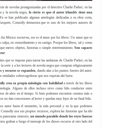
ie de novelas protagonizadas por el detective Charlie Parker, en las
ía y la novela negra,
lo cierto es que el autor irlandés tiene una
 Ya se han publicado algunas antologías dedicadas a su obra corta,
Tusquets, Connolly demuestra que es uno de los mejores autores de
a fin
Música nocturna
, ese es el amor por los libros. Un amor que se
n culpa, en remordimiento y en castigo. Porque los libros, tal y como
que meros objetos, historias o simple entretenimiento.
Son capaces
eor
.
ites que se impone para narrar las andanzas de Charlie Parker, en las
 la serie y a los lectores de novela negra que compran religiosamente
os y oscuros se expanden
, dando alas a los puntos fuertes del autor:
las entidades sobrecogedoras que nos esperan ahí fuera.
lly crea su propia mitología con habilidad
a través de los libros
ntología. Alguno de ellos incluso sirve como hilo conductor entre
entos de años en el tiempo. Si bien podemos encontrar cuentos más o
os no dan concesiones al lector y quedan muy lejos de un final feliz.
e su autor hasta el momento, la más personal y en la que podemos
 Connolly usa sus propios recursos, explora las historias que ha ido
un panorama siniestro,
un mundo paralelo donde los reyes huecos
nios graban a fuego el mensaje de los dioses oscuros al otro lado del