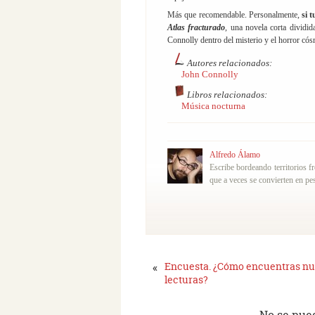
Más que recomendable. Personalmente,
si 
Atlas fracturado
, una novela corta dividi
Connolly dentro del misterio y el horror cós
Autores relacionados:
John Connolly
Libros relacionados:
Música nocturna
Alfredo Álamo
Escribe bordeando territorios f
que a veces se convierten en pes
«
Encuesta. ¿Cómo encuentras n
lecturas?