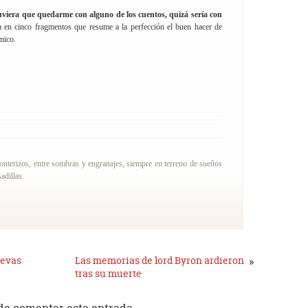
tuviera que quedarme con alguno de los cuentos, quizá sería con
da en cinco fragmentos que resume a la perfección el buen hacer de
mico.
ronterizos, entre sombras y engranajes, siempre en terreno de sueños
adillas.
uevas
Las memorias de lord Byron ardieron
»
tras su muerte