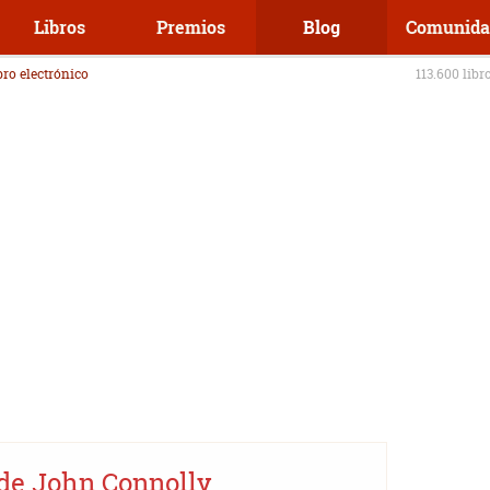
Libros
Premios
Blog
Comunida
ibro electrónico
113.600 libr
de John Connolly