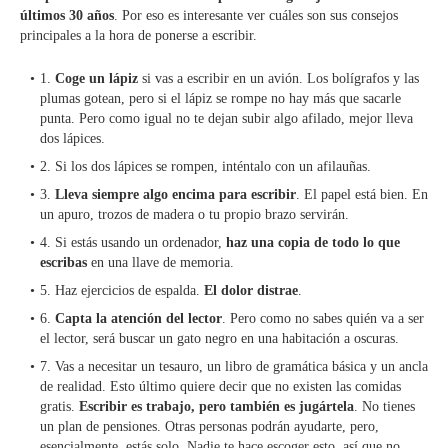
últimos 30 años
. Por eso es interesante ver cuáles son sus consejos
principales a la hora de ponerse a escribir.
1.
Coge un lápiz
si vas a escribir en un avión. Los bolígrafos y las
plumas gotean, pero si el lápiz se rompe no hay más que sacarle
punta. Pero como igual no te dejan subir algo afilado, mejor lleva
dos lápices.
2. Si los dos lápices se rompen, inténtalo con un afilauñas.
3.
Lleva siempre algo encima para escribir
. El papel está bien. En
un apuro, trozos de madera o tu propio brazo servirán.
4. Si estás usando un ordenador,
haz una copia de todo lo que
escribas
en una llave de memoria.
5. Haz ejercicios de espalda.
El dolor distrae
.
6.
Capta la atención del lector
. Pero como no sabes quién va a ser
el lector, será buscar un gato negro en una habitación a oscuras.
7. Vas a necesitar un tesauro, un libro de gramática básica y un ancla
de realidad. Esto último quiere decir que no existen las comidas
gratis.
Escribir es trabajo, pero también es jugártela
. No tienes
un plan de pensiones. Otras personas podrán ayudarte, pero,
esencialmente, estás solo. Nadie te hace escoger esto, así que no