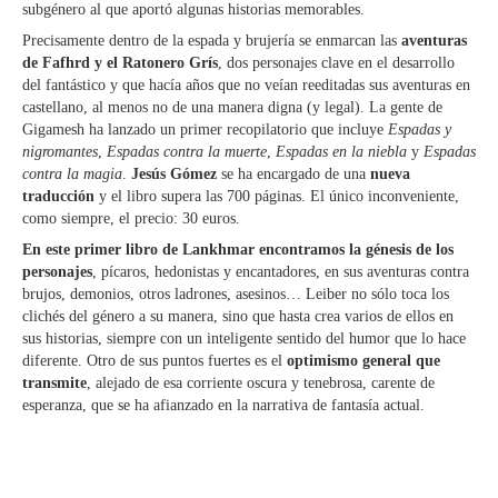
subgénero al que aportó algunas historias memorables.
Precisamente dentro de la espada y brujería se enmarcan las
aventuras
de Fafhrd y el Ratonero Grís
, dos personajes clave en el desarrollo
del fantástico y que hacía años que no veían reeditadas sus aventuras en
castellano, al menos no de una manera digna (y legal). La gente de
Gigamesh ha lanzado un primer recopilatorio que incluye
Espadas y
nigromantes
,
Espadas contra la muerte
,
Espadas en la niebla
y
Espadas
contra la magia
.
Jesús Gómez
se ha encargado de una
nueva
traducción
y el libro supera las 700 páginas. El único inconveniente,
como siempre, el precio: 30 euros.
En este primer libro de Lankhmar encontramos la génesis de los
personajes
, pícaros, hedonistas y encantadores, en sus aventuras contra
brujos, demonios, otros ladrones, asesinos… Leiber no sólo toca los
clichés del género a su manera, sino que hasta crea varios de ellos en
sus historias, siempre con un inteligente sentido del humor que lo hace
diferente. Otro de sus puntos fuertes es el
optimismo general que
transmite
, alejado de esa corriente oscura y tenebrosa, carente de
esperanza, que se ha afianzado en la narrativa de fantasía actual.