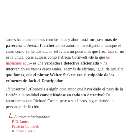
James ha anunciado sus conclusiones y ahora
está un paso más de
parecerse a Jessica Fletcher
como autora e investigadora, aunque el
caso, como ya hemos dicho, estuviera un poco más que frío. Eso sí, no
es la única, otras autoras como Patricia Cornwell -de la que
os
hablamos aquí
– es una
verdadera detective aficionada
y ha
intervenido en varios casos reales, además de afirmar, igual de resuelta
que
James
, que
el pintor Walter Sickert era el culpable de los
crímenes de Jack el Destripador
.
¿Y vosotros? ¿Conocéis a algún otro autor que haya dado el paso de la
ficción a la realidad
convirtiéndose en todo un detective
? Os
recordamos que Richard Castle, pese a sus libros, sigue siendo un
personaje de ficción.
Autores relacionados:
P. D. James
Patricia Cornwell
Richard Castle