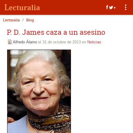
Lecturalia
Blog
P. D. James caza a un asesino
Alfredo Álamo
el 31 de octubre de 2013 en
Noticias