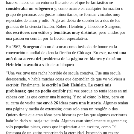
hacerse hueco en un entorno literario en el que
lo fantástico se
consideraba un subgénero
y, como ocurre en cualquier formación o
grupo de personas con gustos minoritarios, se forman vínculos muy
especiales de amor y odio. Algo así debía de sucederles a dos de los
grandes de la ciencia ficción, Robert Heinlein y Theodore Sturgeon,
dos
escritores con estilos y temáticas muy distintas
, pero unidos por
una pasión en común por la ficción especulativa.
En 1962,
Sturgeon
dio un discurso como invitado de honor en la
convención mundial de ciencia ficción de Chicago. En este,
narró una
anécdota acerca del problema de la página en blanco y de cómo
Heinlein lo ayudó
a salir de su bloqueo:
“Una vez tuve una racha horrible de sequía creativa. Fue una sequía
desesperada, y había muchas cosas que dependían de que yo volviera a
escribir. Finalmente, le
escribí a Bob Heinlein. Le conté mis
problemas; que no podía escribir
(tal vez porque no tenía ideas en mi
cabeza con las que contar una historia). Y no sé cómo lo hizo, pero en
su carta de vuelta
me envió 26 ideas para una historia
. Algunas tenían
una página y media de extensión; otras solo eran un renglón o dos.
Quiero decir que eran ideas para historias por las que algunos escritores
habrían dado su oreja izquierda. Algunas eran simplemente sugerencias;
solo pequeñas pistas, cosas que inspirarían a un escritor, como “el
fantasma de un gatito recorriendo la eternidad, buscando un regazo