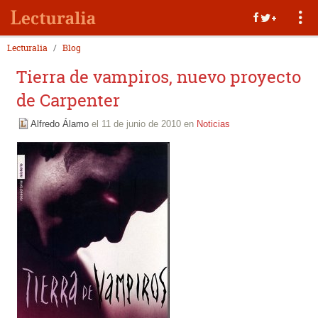
Lecturalia
Blog
Tierra de vampiros, nuevo proyecto
de Carpenter
Alfredo Álamo
el 11 de junio de 2010 en
Noticias