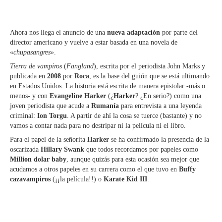
Ahora nos llega el anuncio de una
nueva adaptación
por parte del
director americano y vuelve a estar basada en una novela de
«
chupasangres
».
Tierra de vampiros
(
Fangland
), escrita por el periodista John Marks y
publicada en
2008
por
Roca
, es la base del guión que se está ultimando
en Estados Unidos. La historia está escrita de manera epistolar -más o
menos- y con
Evangeline Harker
(¿
Harker
? ¿En serio?) como una
joven periodista que acude a
Rumanía
para entrevista a una leyenda
criminal:
Ion Torgu
. A partir de ahí la cosa se tuerce (bastante) y no
vamos a contar nada para no destripar ni la película ni el libro.
Para el papel de la señorita
Harker
se ha confirmado la presencia de la
oscarizada
Hillary Swank
que todos recordamos por papeles como
Million dolar baby
, aunque quizás para esta ocasión sea mejor que
acudamos a otros papeles en su carrera como el que tuvo en
Buffy
cazavampiros
(¡¡la película!!) o
Karate Kid III
.