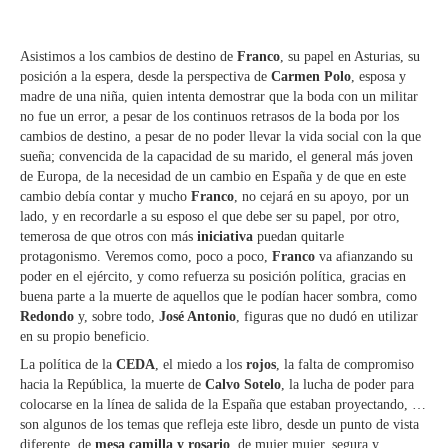
Asistimos a los cambios de destino de
Franco
, su papel en Asturias, su
posición a la espera, desde la perspectiva de
Carmen Polo
, esposa y
madre de una niña, quien intenta demostrar que la boda con un militar
no fue un error, a pesar de los continuos retrasos de la boda por los
cambios de destino, a pesar de no poder llevar la vida social con la que
sueña; convencida de la capacidad de su marido, el general más joven
de Europa, de la necesidad de un cambio en España y de que en este
cambio debía contar y mucho
Franco
, no cejará en su apoyo, por un
lado, y en recordarle a su esposo el que debe ser su papel, por otro,
temerosa de que otros con más
iniciativa
puedan quitarle
protagonismo. Veremos como, poco a poco,
Franco
va afianzando su
poder en el ejército, y como refuerza su posición política, gracias en
buena parte a la muerte de aquellos que le podían hacer sombra, como
Redondo
y, sobre todo,
José Antonio
, figuras que no dudó en utilizar
en su propio beneficio.
La política de la
CEDA
, el miedo a los
rojos
, la falta de compromiso
hacia la República, la muerte de
Calvo Sotelo
, la lucha de poder para
colocarse en la línea de salida de la España que estaban proyectando, …
son algunos de los temas que refleja este libro, desde un punto de vista
diferente, de
mesa camilla y rosario
, de mujer mujer, segura y