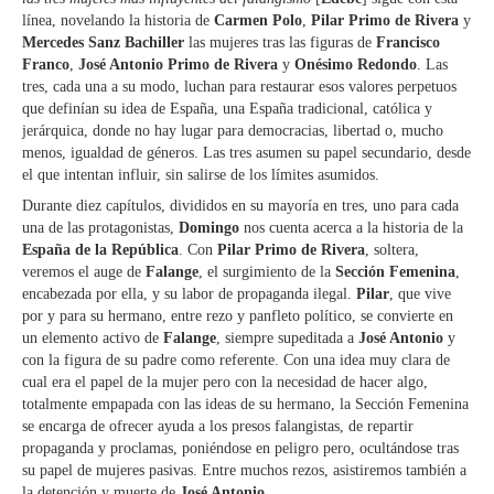
línea, novelando la historia de
Carmen Polo
,
Pilar Primo de Rivera
y
Mercedes Sanz Bachiller
las mujeres tras las figuras de
Francisco
Franco
,
José Antonio Primo de Rivera
y
Onésimo Redondo
. Las
tres, cada una a su modo, luchan para restaurar esos valores perpetuos
que definían su idea de España, una España tradicional, católica y
jerárquica, donde no hay lugar para democracias, libertad o, mucho
menos, igualdad de géneros. Las tres asumen su papel secundario, desde
el que intentan influir, sin salirse de los límites asumidos.
Durante diez capítulos, divididos en su mayoría en tres, uno para cada
una de las protagonistas,
Domingo
nos cuenta acerca a la historia de la
España de la República
. Con
Pilar Primo de Rivera
, soltera,
veremos el auge de
Falange
, el surgimiento de la
Sección Femenina
,
encabezada por ella, y su labor de propaganda ilegal.
Pilar
, que vive
por y para su hermano, entre rezo y panfleto político, se convierte en
un elemento activo de
Falange
, siempre supeditada a
José Antonio
y
con la figura de su padre como referente. Con una idea muy clara de
cual era el papel de la mujer pero con la necesidad de hacer algo,
totalmente empapada con las ideas de su hermano, la Sección Femenina
se encarga de ofrecer ayuda a los presos falangistas, de repartir
propaganda y proclamas, poniéndose en peligro pero, ocultándose tras
su papel de mujeres pasivas. Entre muchos rezos, asistiremos también a
la detención y muerte de
José Antonio
.