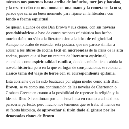
mientras
nos ponemos hasta arriba de buñuelos, torrijas y bacalao
,
y la resurrección con
una mona en una mano y la cometa en la otra
,
parece que sería un buen momento para fijarse en la literatura con
fondo o forma espiritual
.
Se quejan algunos de que Dan Brown y sus clones, con sus
novelas
pseudohistóricas
a base de conspiraciones eclesiástica han hecho
mucho daño, no sólo a la literatura sino a la
idea de religiosidad
.
Aunque no acabo de entender esta postura, que me parece similar a
acusar a los
libros de cocina fácil en microondas
de la crisis de la
alta
cocina
, parece que si hay un repunte de
literatura espiritual
,
entendida como
espiritualidad católica
, donde también tiene cabida la
novela
histórica
pero en la que en lugar de conspiraciones se retoma el
clásico tema del viaje de héroe con su correspondiente epifanía
.
Esta corriente que ha sido bautizada por algún medio como
anti Dan
Brown
, se ve como una continuación de las novelas de Cherteston o
Graham Greene en cuanto a la posibilidad de repensar la religión y la
idea de
Dios
. Si continúan por la misma línea en cuanto a calidad nos
parecería perfecto, pero mucho nos tememos que se trata, al menos en
su faceta histórica, de
aprovechar el tirón dado al género por los
denostados clones de Brown
.