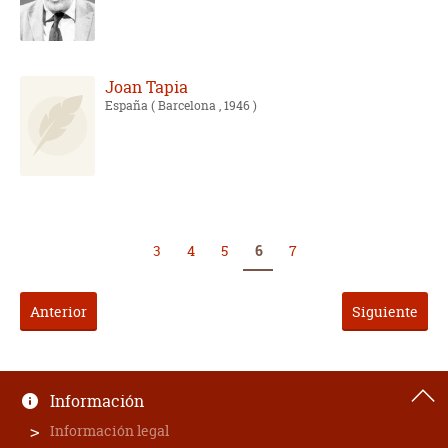
Joan Tapia
España
( Barcelona , 1946 )
3
4
5
6
7
Anterior
Siguiente
Información
Información legal