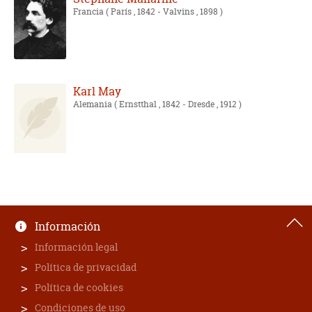
Francia
( París , 1842 - Valvins , 1898 )
Karl May
Alemania
( Ernstthal , 1842 - Dresde , 1912 )
Información
Información legal
Política de privacidad
Política de cookies
Condiciones de uso