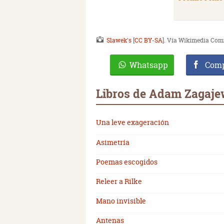
Slawek's
[
CC BY-SA
]. Vía Wikimedia Co
Whatsapp
Comp
Libros de Adam Zagaje
Una leve exageración
Asimetría
Poemas escogidos
Releer a Rilke
Mano invisible
Antenas