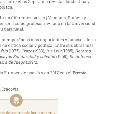
s, entre ellas Zepis, una revista clandestina y
polaca.
idir en diferentes países (Alemania, Francia y
enseña como profesor invitado en la Universidad
u país natal.
contemporáneos más importantes y famosos de su
 de crítica social y política. Entre sus obras más
 frío
(1975),
Trazo
(1983),
Ir a Lviv
(1985),
Retorno
ensayos
Solidaridad y soledad
(1968),
En defensa
erra de fuego
(1994).
o Europeo de poesía y en 2017 con el
Premio
s
.
n Cracovia.
sa de Asturias de las Letras 2017