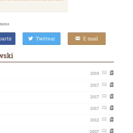
mmons
artir
Twittear
E-mail
wski
2019
2017
2017
2017
2012
2007