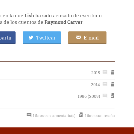
a en la que
Lish
ha sido acusado de escribir o
s de los cuentos de
Raymond Carver
.
artir
Twittear
E-mail
2015
2014
1986 (2009)
Libros con comentario(s)
Libros con reseña