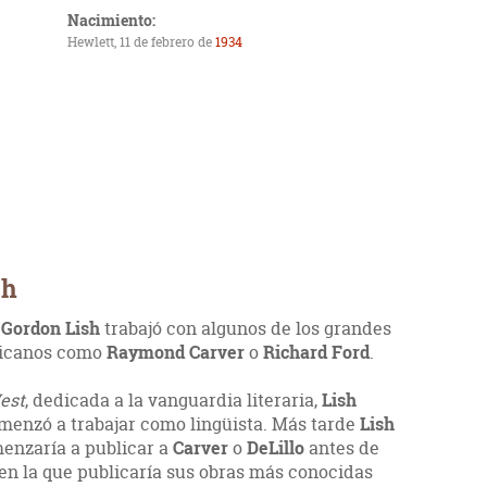
Nacimiento:
Hewlett, 11 de febrero de
1934
sh
,
Gordon Lish
trabajó con algunos de los grandes
ricanos como
Raymond Carver
o
Richard Ford
.
est
, dedicada a la vanguardia literaria,
Lish
omenzó a trabajar como lingüista. Más tarde
Lish
enzaría a publicar a
Carver
o
DeLillo
antes de
l en la que publicaría sus obras más conocidas