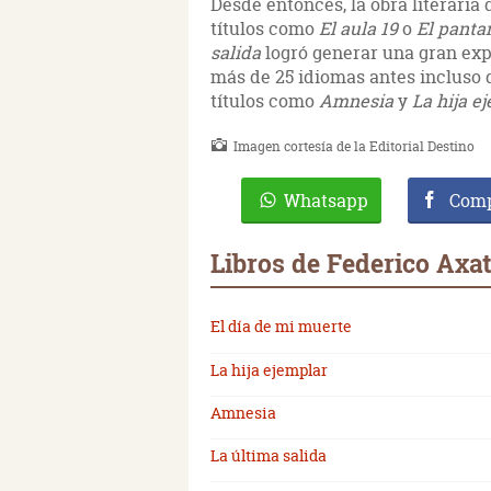
Desde entonces, la obra literaria
títulos como
El aula 19
o
El panta
salida
logró generar una gran exp
más de 25 idiomas antes incluso de
títulos como
Amnesia
y
La hija e
Imagen cortesía de la Editorial Destino
Whatsapp
Comp
Libros de Federico Axa
El día de mi muerte
La hija ejemplar
Amnesia
La última salida