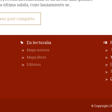
La última salida, cuyo lanzamiento se…
eer post completo
En lecturalia
Mapa autores
Mapa libros
Editores
© Copyright 20