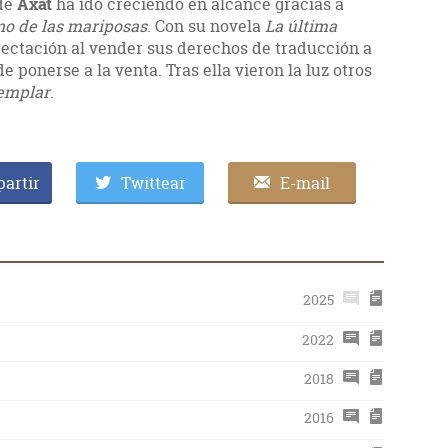
 de
Axat
ha ido creciendo en alcance gracias a
no de las mariposas
. Con su novela
La última
ectación al vender sus derechos de traducción a
 ponerse a la venta. Tras ella vieron la luz otros
jemplar
.
artir
Twittear
E-mail
t
2025
2022
2018
2016