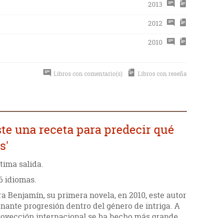
2013
2012
2010
Libros con comentario(s)
Libros con reseña
ste una receta para predecir qué
s'
tima salida.
26 idiomas.
a Benjamín, su primera novela, en 2010, este autor
nante progresión dentro del género de intriga. A
proyección internacional se ha hecho más grande,