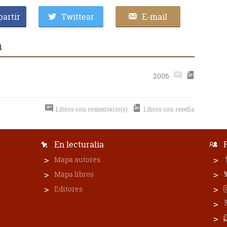
artir
Twittear
E-mail
a
2006
Libros con comentario(s)
Libros con reseña
En lecturalia
Mapa autores
Mapa libros
Editores