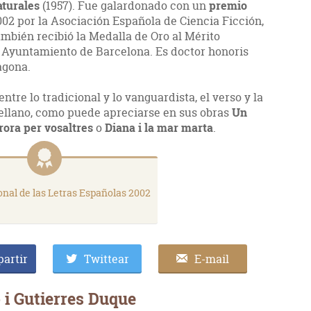
aturales
(1957). Fue galardonado con un
premio
002 por la Asociación Española de Ciencia Ficción,
también recibió la Medalla de Oro al Mérito
del Ayuntamiento de Barcelona. Es doctor honoris
agona.
tre lo tradicional y lo vanguardista, el verso y la
stellano, como puede apreciarse en sus obras
Un
rora per vosaltres
o
Diana i la mar marta
.
nal de las Letras Españolas 2002
artir
Twittear
E-mail
 i Gutierres Duque