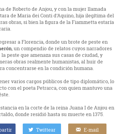
na de Roberto de Anjou, y con la mujer llamada
ra de Maria dei Conti d‘Aquino, hija ilegítima del
as obras, si bien la figura de la Fiammetta estaría
raria.
egresar a Florencia, donde un brote de peste en
merón
, un compendio de relatos cuyos narradores
a la peste que amenaza sus casas de ciudad, y
eras obras realmente humanistas, al huir de
para concentrarse en la condición humana.
btener varios cargos públicos de tipo diplomático, lo
acto con el poeta Petrarca, con quien mantuvo una
éste.
tancia en la corte de la reina Juana I de Anjou en
ertaldo, donde residió hasta su muerte en 1375.
artir
Twittear
E-mail