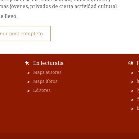
 más jóvenes, privados de cierta actividad cultural.
se llevó…
eer post completo
En lecturalia
Mapa autores
Mapa libros
Editores