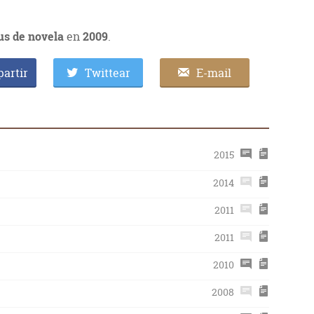
us de novela
en
2009
.
artir
Twittear
E-mail
2015
2014
2011
2011
2010
2008