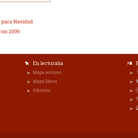
) para Navidad
con 2009
En lecturalia
Mapa autores
Mapa libros
Editores