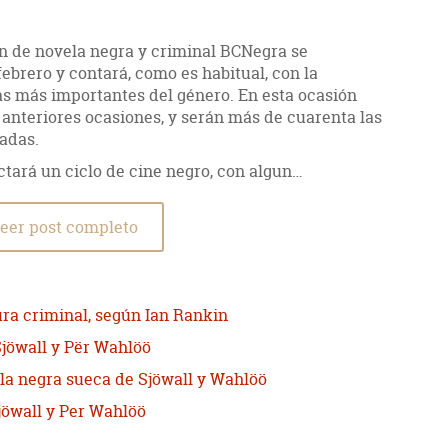
men de novela negra y criminal BCNegra se
febrero y contará, como es habitual, con la
mas más importantes del género. En esta ocasión
 anteriores ocasiones, y serán más de cuarenta las
tadas.
tará un ciclo de cine negro, con algun…
eer post completo
ura criminal, según Ian Rankin
Sjöwall y Për Wahlöö
la negra sueca de Sjöwall y Wahlöö
jöwall y Per Wahlöö