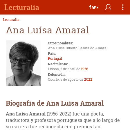
Lecturalia
Ana Luísa Amaral
Otros nombres:
Ana Luísa Ribeiro Barata do Amaral
País:
Portugal
Nacimiento:
Lisboa, 5 de abril de
1956
Defunción:
Oporto, 5 de agosto de
2022
Biografía de Ana Luísa Amaral
Ana Luísa Amaral
(1956-2022)
fue una poeta,
traductora y profesora portuguesa que a lo largo de
su carrera fue reconocida con premios tan