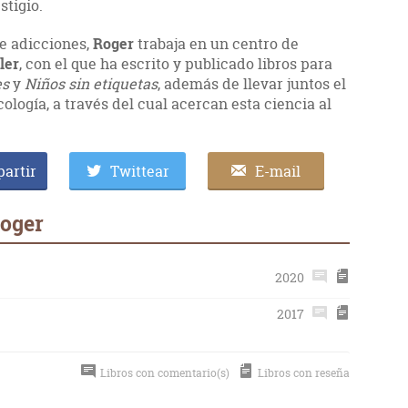
stigio.
e adicciones,
Roger
trabaja en un centro de
ler
, con el que ha escrito y publicado libros para
es
y
Niños sin etiquetas
, además de llevar juntos el
ología, a través del cual acercan esta ciencia al
artir
Twittear
E-mail
Roger
2020
2017
Libros con comentario(s)
Libros con reseña