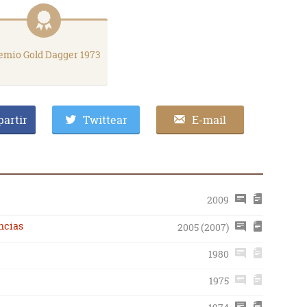
emio Gold Dagger 1973
artir
Twittear
E-mail
2009
ncias
2005 (2007)
1980
1975