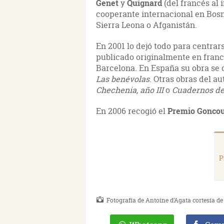
Genet
y
Quignard
(del francés al 
cooperante internacional en Bosn
Sierra Leona o Afganistán.
En 2001 lo dejó todo para centrar
publicado originalmente en franc
Barcelona. En España su obra se d
Las benévolas
. Otras obras del a
Chechenia, año III
o
Cuadernos d
En 2006 recogió el
Premio Goncou
P
Fotografía de Antoine d’Agata cortesía de