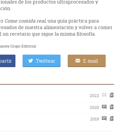
cionales de los productos ultraprocesados y
ación.
bro
Come comida real
, una guía práctica para
ocesados de nuestra alimentación y volver a comer
l
,
un recetario que sigue la misma filosofía.
laneta Grupo Editorial
artir
Twittear
E-mail
2022
2020
2019